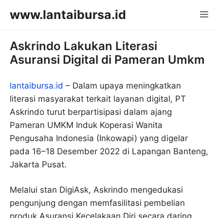
Langsung
www.lantaibursa.id
M
ke
isi
Askrindo Lakukan Literasi
Asuransi Digital di Pameran Umkm
lantaibursa.id
– Dalam upaya meningkatkan
literasi masyarakat terkait layanan digital, PT
Askrindo turut berpartisipasi dalam ajang
Pameran UMKM Induk Koperasi Wanita
Pengusaha Indonesia (Inkowapi) yang digelar
pada 16–18 Desember 2022 di Lapangan Banteng,
Jakarta Pusat.
Melalui stan DigiAsk, Askrindo mengedukasi
pengunjung dengan memfasilitasi pembelian
produk Asuransi Kecelakaan Diri secara daring.